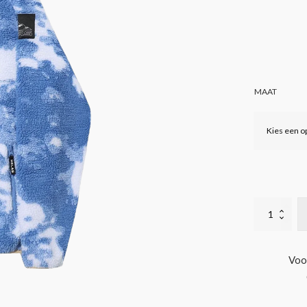
MAAT
HÉLAS
MUNDY
FLEECE
QUARTER
ZIP
Voo
JACKET
BLUE
CLOUD