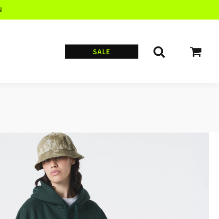
N
SALE