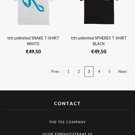
tttt unlimited SNAKE T-SHIRT
tttt unlimited SPHERES T-SHIRT
WHITE
BLACK
€
49,50
€
49,50
Prev
1
2
3
4
5
Next
CONTACT
THE TEE COMPANY
OUDE EBBINGESTRAAT 62