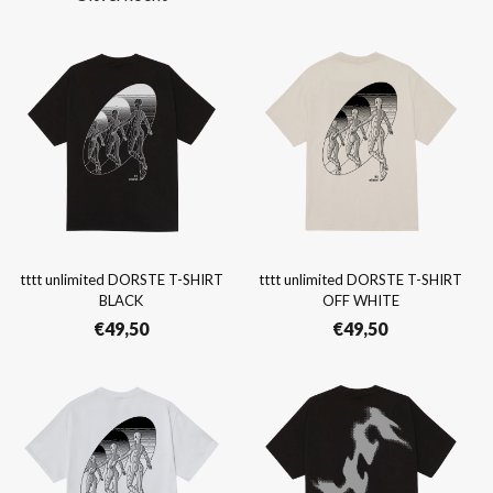
was:
is:
€45,00.
€39,50.
tttt unlimited DORSTE T-SHIRT
tttt unlimited DORSTE T-SHIRT
BLACK
OFF WHITE
€
49,50
€
49,50