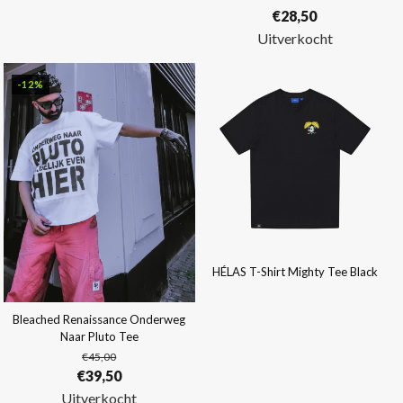
€
28,50
Uitverkocht
-12%
HÉLAS T-Shirt Mighty Tee Black
Bleached Renaissance Onderweg
Naar Pluto Tee
€
45,00
Oorspronkelijke
Huidige
€
39,50
prijs
prijs
Uitverkocht