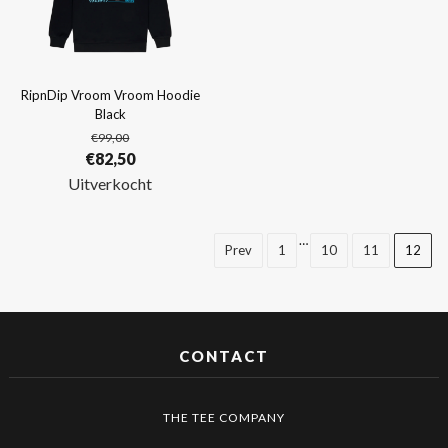
RipnDip Vroom Vroom Hoodie
Black
€
99,00
Oorspronkelijke
Huidige
€
82,50
prijs
prijs
Uitverkocht
was:
is:
€99,00.
€82,50.
…
Prev
1
10
11
12
CONTACT
THE TEE COMPANY