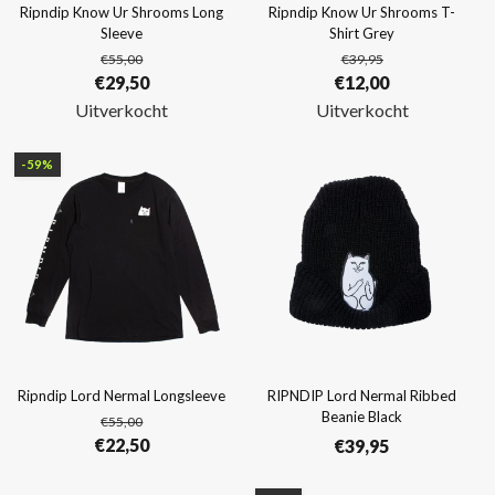
Ripndip Know Ur Shrooms Long
Ripndip Know Ur Shrooms T-
Sleeve
Shirt Grey
€
55,00
€
39,95
Oorspronkelijke
Huidige
Oorspronkelijke
Huidige
€
29,50
€
12,00
prijs
prijs
prijs
prijs
Uitverkocht
Uitverkocht
was:
is:
was:
is:
€55,00.
€29,50.
€39,95.
€12,00.
-59%
Ripndip Lord Nermal Longsleeve
RIPNDIP Lord Nermal Ribbed
Beanie Black
€
55,00
Oorspronkelijke
Huidige
€
22,50
€
39,95
prijs
prijs