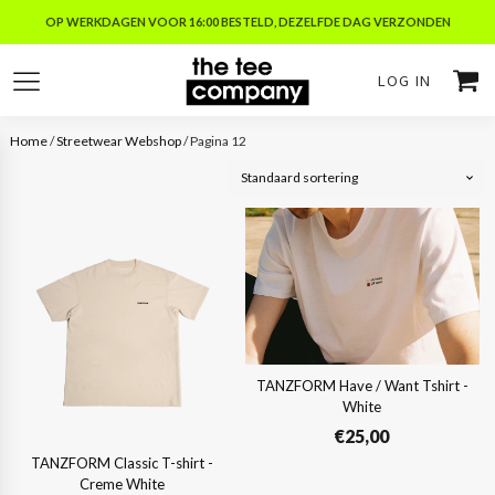
OP WERKDAGEN VOOR 16:00 BESTELD, DEZELFDE DAG VERZONDEN
LOG IN
Home
/
Streetwear Webshop
/ Pagina 12
TANZFORM Have / Want Tshirt -
White
€
25,00
TANZFORM Classic T-shirt -
Creme White