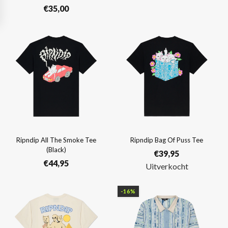
€
35,00
Ripndip All The Smoke Tee
Ripndip Bag Of Puss Tee
(Black)
€
39,95
€
44,95
Uitverkocht
-16%