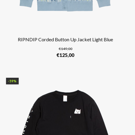
RIPNDIP Corded Button Up Jacket Light Blue
€
149,00
Oorspronkelijke
Huidige
€
125,00
prijs
prijs
was:
is:
€149,00.
€125,00.
-59%