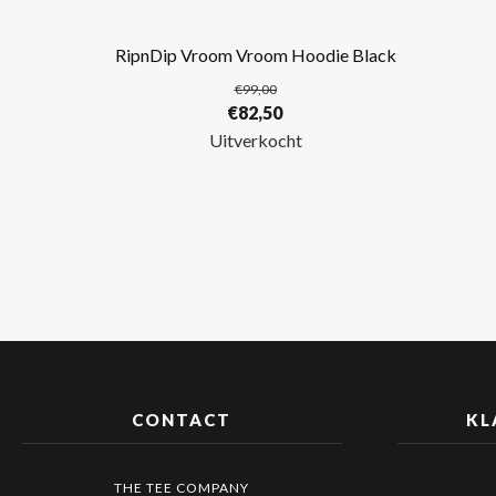
RipnDip Vroom Vroom Hoodie Black
€
99,00
Oorspronkelijke
Huidige
€
82,50
prijs
prijs
Uitverkocht
was:
is:
€99,00.
€82,50.
CONTACT
KL
THE TEE COMPANY