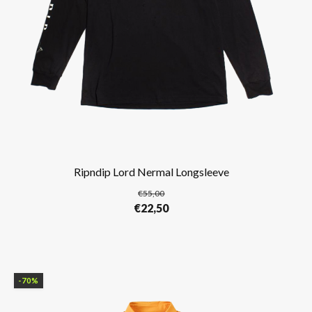
Ripndip Lord Nermal Longsleeve
€
55,00
Oorspronkelijke
Huidige
€
22,50
prijs
prijs
was:
is:
€55,00.
€22,50.
-70%