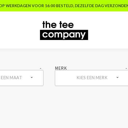
OP WERKDAGEN VOOR 16:00 BESTELD, DEZELFDE DAG VERZONDE
MERK
S EEN MAAT
KIES EEN MERK