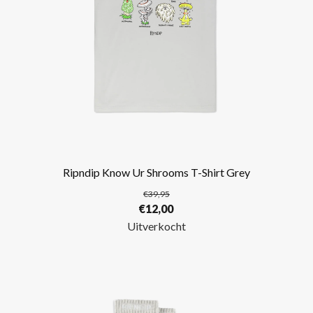
Ripndip Know Ur Shrooms T-Shirt Grey
€
39,95
Oorspronkelijke
Huidige
€
12,00
prijs
prijs
Uitverkocht
was:
is:
€39,95.
€12,00.