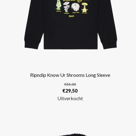
Ripndip Know Ur Shrooms Long Sleeve
€
55,00
Oorspronkelijke
Huidige
€
29,50
prijs
prijs
Uitverkocht
was:
is:
€55,00.
€29,50.