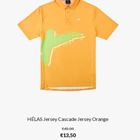
HÉLAS Jersey Cascade Jersey Orange
€
45,00
Oorspronkelijke
Huidige
€
13,50