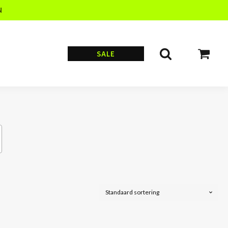
N
SALE