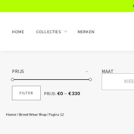
HOME
COLLECTIES
MERKEN
PRIJS
MAAT
KIE
€0
€330
FILTER
PRIJS:
—
MIN.
MAX.
PRIJS
PRIJS
Home
/
Street Wear Shop
/ Pagina 12