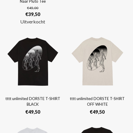
Naar Pluto Tee
€
45,00
Oorspronkelijke
Huidige
€
39,50
prijs
prijs
Uitverkocht
was:
is:
€45,00.
€39,50.
tttt unlimited DORSTE T-SHIRT
tttt unlimited DORSTE T-SHIRT
BLACK
OFF WHITE
€
49,50
€
49,50